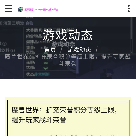
游戏动态
首页
游戏动态
魔兽世界：扩充荣誉积分等级上限，提升玩家战
斗荣誉