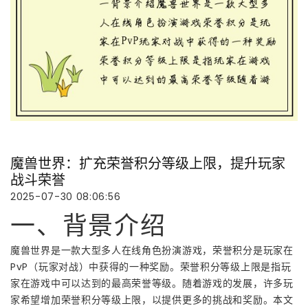
魔兽世界：扩充荣誉积分等级上限，提升玩家
战斗荣誉
2025-07-30 08:06:56
一、背景介绍
魔兽世界是一款大型多人在线角色扮演游戏，荣誉积分是玩家在
PvP（玩家对战）中获得的一种奖励。荣誉积分等级上限是指玩
家在游戏中可以达到的最高荣誉等级。随着游戏的发展，许多玩
家希望增加荣誉积分等级上限，以提供更多的挑战和奖励。本文