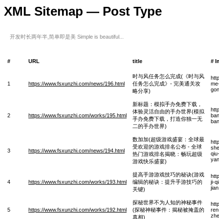
XML Sitemap — Post Type
开发时长两年半,简单即是美 Simple is beautiful...
#
URL
title
# 
时与风任务怎么完成(《时与风
htt
1
https://www.fsxunzhi.com/news/196.html
任务怎么完成》- 完美通关攻
me-
gon
略分享)
新标题：模拟手办免费下载，
htt
体验灵活自由的手办世界(模拟
2
https://www.fsxunzhi.com/works/195.html
ban
手办免费下载，打造你独一无
ban
二的手办世界)
数加加(超级游戏盛宴：全球最
htt
受欢迎的游戏排名公布 - 全球
she
3
https://www.fsxunzhi.com/news/194.html
qiu
热门游戏排名揭晓：畅玩超级
ya
游戏快乐盛宴)
提高手游游戏技巧的秘诀(游戏
htt
4
https://www.fsxunzhi.com/works/193.html
编辑的秘诀：提升手游技巧的
ji-
jia
关键)
探秘世界不为人知的神秘事件
htt
5
https://www.fsxunzhi.com/works/192.html
(探秘神秘事件：揭秘被掩盖的
ren
zhe
真相)