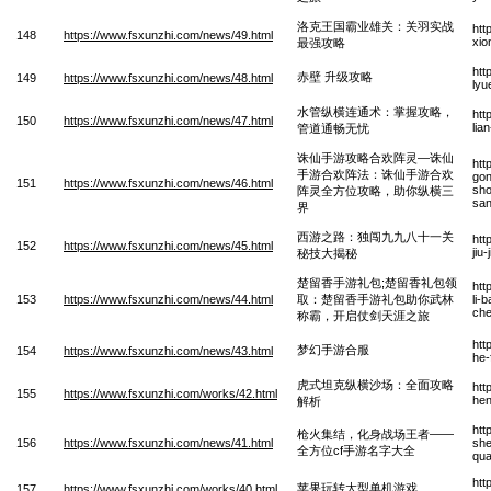
洛克王国霸业雄关：关羽实战
htt
148
https://www.fsxunzhi.com/news/49.html
xio
最强攻略
htt
赤壁 升级攻略
149
https://www.fsxunzhi.com/news/48.html
lyu
水管纵横连通术：掌握攻略，
htt
150
https://www.fsxunzhi.com/news/47.html
lia
管道通畅无忧
诛仙手游攻略合欢阵灵—诛仙
htt
手游合欢阵法：诛仙手游合欢
gon
151
https://www.fsxunzhi.com/news/46.html
sho
阵灵全方位攻略，助你纵横三
san
界
西游之路：独闯九九八十一关
htt
152
https://www.fsxunzhi.com/news/45.html
jiu
秘技大揭秘
楚留香手游礼包;楚留香礼包领
htt
153
https://www.fsxunzhi.com/news/44.html
取：楚留香手游礼包助你武林
li-
che
称霸，开启仗剑天涯之旅
htt
梦幻手游合服
154
https://www.fsxunzhi.com/news/43.html
he-
虎式坦克纵横沙场：全面攻略
htt
155
https://www.fsxunzhi.com/works/42.html
hen
解析
htt
枪火集结，化身战场王者——
156
https://www.fsxunzhi.com/news/41.html
she
全方位cf手游名字大全
qu
htt
苹果玩转大型单机游戏
157
https://www.fsxunzhi.com/works/40.html