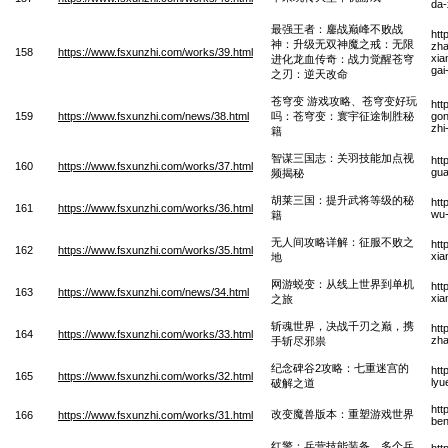
da-
最强王者：鏖战巅峰不败战
htt
神：升级无双神魔之戒：无限
zha
158
https://www.fsxunzhi.com/works/39.html
xia
进化龙血传奇：战力觉醒苍穹
gai
之刃：逆天改命
苍穹变 游戏攻略、苍穹变好玩
htt
159
https://www.fsxunzhi.com/news/38.html
吗：苍穹变：寰宇征途制胜秘
gon
zhi
籍
智谋三国志：关羽技能加点视
htt
160
https://www.fsxunzhi.com/works/37.html
gua
频揭秘
胡莱三国：提升武将等级的秘
htt
161
https://www.fsxunzhi.com/works/36.html
wu-
籍
无人间攻略详解：征服不败之
htt
162
https://www.fsxunzhi.com/works/35.html
xia
地
网游蜕变：从线上世界到单机
htt
163
https://www.fsxunzhi.com/news/34.html
xia
之旅
斩魂世界，决战千刃之巅，携
htt
164
https://www.fsxunzhi.com/works/33.html
zha
手斩尽邪祟
纪念碑谷2攻略：七重迷宫的
htt
165
https://www.fsxunzhi.com/works/32.html
lyu
破解之道
htt
改变魔兽版本：重塑游戏世界
166
https://www.fsxunzhi.com/works/31.html
ben
红警：兵营技能装备，多个兵
htt