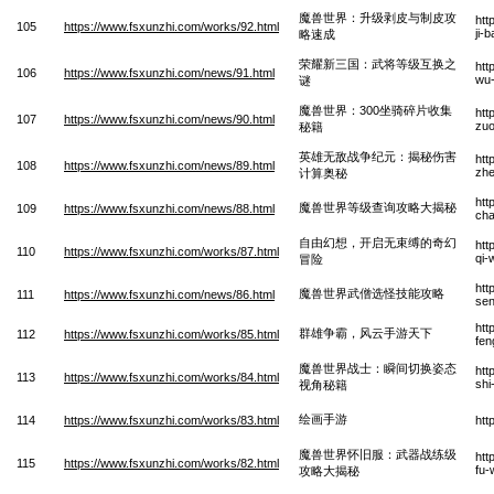
魔兽世界：升级剥皮与制皮攻
htt
105
https://www.fsxunzhi.com/works/92.html
ji-
略速成
荣耀新三国：武将等级互换之
htt
106
https://www.fsxunzhi.com/news/91.html
wu-
谜
魔兽世界：300坐骑碎片收集
htt
107
https://www.fsxunzhi.com/news/90.html
zuo
秘籍
英雄无敌战争纪元：揭秘伤害
htt
108
https://www.fsxunzhi.com/news/89.html
zhe
计算奥秘
htt
魔兽世界等级查询攻略大揭秘
109
https://www.fsxunzhi.com/news/88.html
cha
自由幻想，开启无束缚的奇幻
htt
110
https://www.fsxunzhi.com/works/87.html
qi-
冒险
htt
魔兽世界武僧选怪技能攻略
111
https://www.fsxunzhi.com/news/86.html
sen
htt
群雄争霸，风云手游天下
112
https://www.fsxunzhi.com/works/85.html
fen
魔兽世界战士：瞬间切换姿态
htt
113
https://www.fsxunzhi.com/works/84.html
shi
视角秘籍
绘画手游
114
https://www.fsxunzhi.com/works/83.html
htt
魔兽世界怀旧服：武器战练级
htt
115
https://www.fsxunzhi.com/works/82.html
fu-
攻略大揭秘