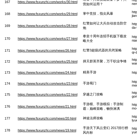
167
https://www.fsxunzhi.com/works/30.html
nen
营如何运用？
htt
掌中竞技，指尖风暴
168
https://www.fsxunzhi.com/works/29.html
jia
红警如何让大兵自动攻击防空
htt
169
https://www.fsxunzhi.com/works/28.html
da-
炮
拳皇十周年连招手机版下载攻
htt
170
https://www.fsxunzhi.com/works/27.html
nia
略大全
htt
红警3超级武器的关闭策略
171
https://www.fsxunzhi.com/news/26.html
qi-
htt
择天群英齐聚，万千职业争锋
172
https://www.fsxunzhi.com/works/25.html
wan
精美手游
173
https://www.fsxunzhi.com/news/24.html
htt
htt
手游蜀门
174
https://www.fsxunzhi.com/works/23.html
me
htt
穿越之门攻略
175
https://www.fsxunzhi.com/works/22.html
gon
手游模、手游模拟：手游制
htt
176
https://www.fsxunzhi.com/news/21.html
mo-
霸：巅峰策略，畅快淋漓
htt
神途法师攻略
177
https://www.fsxunzhi.com/news/20.html
lyu
手游天下风云变幻 2017排行榜
htt
178
https://www.fsxunzhi.com/news/19.html
yun
风向标