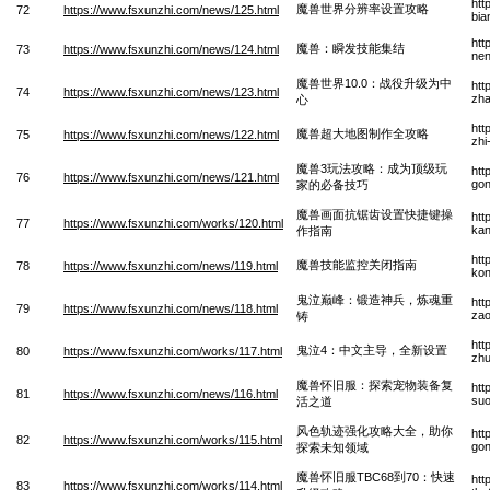
htt
魔兽世界分辨率设置攻略
72
https://www.fsxunzhi.com/news/125.html
bia
htt
魔兽：瞬发技能集结
73
https://www.fsxunzhi.com/news/124.html
nen
魔兽世界10.0：战役升级为中
htt
74
https://www.fsxunzhi.com/news/123.html
zha
心
htt
魔兽超大地图制作全攻略
75
https://www.fsxunzhi.com/news/122.html
zhi
魔兽3玩法攻略：成为顶级玩
htt
76
https://www.fsxunzhi.com/news/121.html
gon
家的必备技巧
魔兽画面抗锯齿设置快捷键操
htt
77
https://www.fsxunzhi.com/works/120.html
kan
作指南
htt
魔兽技能监控关闭指南
78
https://www.fsxunzhi.com/news/119.html
kon
鬼泣巅峰：锻造神兵，炼魂重
htt
79
https://www.fsxunzhi.com/news/118.html
zao
铸
htt
鬼泣4：中文主导，全新设置
80
https://www.fsxunzhi.com/works/117.html
zhu
魔兽怀旧服：探索宠物装备复
htt
81
https://www.fsxunzhi.com/news/116.html
suo
活之道
风色轨迹强化攻略大全，助你
htt
82
https://www.fsxunzhi.com/works/115.html
gon
探索未知领域
魔兽怀旧服TBC68到70：快速
htt
83
https://www.fsxunzhi.com/works/114.html