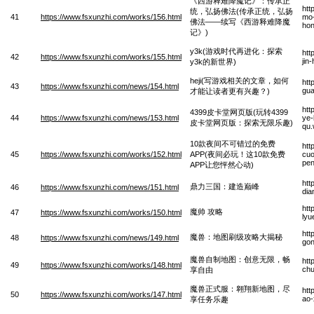
《西游释难降魔记》：传承正
htt
统，弘扬佛法(传承正统，弘扬
41
https://www.fsxunzhi.com/works/156.html
mo-
佛法——续写《西游释难降魔
hon
记》)
y3k(游戏时代再进化：探索
htt
42
https://www.fsxunzhi.com/works/155.html
jin
y3k的新世界)
heji(写游戏相关的文章，如何
htt
43
https://www.fsxunzhi.com/news/154.html
gua
才能让读者更有兴趣？)
htt
4399皮卡堂网页版(玩转4399
44
https://www.fsxunzhi.com/news/153.html
ye-
皮卡堂网页版：探索无限乐趣)
qu
10款夜间不可错过的免费
htt
45
https://www.fsxunzhi.com/works/152.html
APP(夜间必玩！这10款免费
cuo
pen
APP让您怦然心动)
htt
鼎力三国：建造巅峰
46
https://www.fsxunzhi.com/news/151.html
dia
htt
魔帅 攻略
47
https://www.fsxunzhi.com/works/150.html
lyu
htt
魔兽：地图刷级攻略大揭秘
48
https://www.fsxunzhi.com/news/149.html
gon
魔兽自制地图：创意无限，畅
htt
49
https://www.fsxunzhi.com/works/148.html
chu
享自由
魔兽正式服：翱翔新地图，尽
htt
50
https://www.fsxunzhi.com/works/147.html
ao-
享任务乐趣