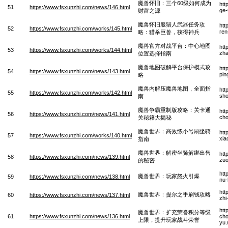
魔兽怀旧：三个60级如何成为
htt
51
https://www.fsxunzhi.com/news/146.html
ge-
财富之源
魔兽怀旧服猎人武器任务攻
htt
52
https://www.fsxunzhi.com/works/145.html
ren
略：猎杀巨兽，获得神兵
魔兽官方对战平台：中心地图
htt
53
https://www.fsxunzhi.com/works/144.html
zha
位置选择指南
魔兽地图破解平台保护模式攻
htt
54
https://www.fsxunzhi.com/news/143.html
pin
略
魔兽内解压魔兽地图，全面指
htt
55
https://www.fsxunzhi.com/works/142.html
sho
南
魔兽争霸重制版攻略：关卡通
htt
56
https://www.fsxunzhi.com/news/141.html
cho
关秘籍大揭秘
魔兽世界：高效练小号刷坐骑
htt
57
https://www.fsxunzhi.com/works/140.html
xia
指南
魔兽世界：解密坐骑解绑出售
htt
58
https://www.fsxunzhi.com/news/139.html
zuo
的秘密
htt
魔兽世界：玩家怒火引爆
59
https://www.fsxunzhi.com/news/138.html
nu-
htt
魔兽世界：提尔之手刷钱攻略
60
https://www.fsxunzhi.com/news/137.html
zhi
htt
魔兽世界：扩充荣誉积分等级
61
https://www.fsxunzhi.com/news/136.html
cho
上限，提升玩家战斗荣誉
yu