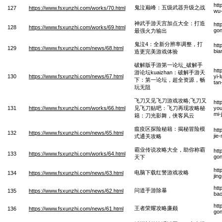
htt
鬼泣巅峰：五级武器升级之战
127
https://www.fsxunzhi.com/works/70.html
wu-
神武手游天宫加点大全：打造
htt
128
https://www.fsxunzhi.com/works/69.html
gon
最强火力输出
鬼泣4：全新分辨率调整，打
htt
129
https://www.fsxunzhi.com/news/68.html
bia
造更完美游戏体验
破解版手游第一论坛_破解手
htt
游论坛kuaizhan：破解手游天
130
https://www.fsxunzhi.com/news/67.html
yi-
下：第一论坛，超全资源，畅
tan
玩无阻
飞刀又见飞刀游戏攻略;飞刀又
htt
131
https://www.fsxunzhi.com/works/66.html
见飞刀贴吧：飞刀再现攻略秘
you
mi-
籍：刀光影舞，侠客风云
瘟疫区探险秘籍：揭秘冒险模
htt
132
https://www.fsxunzhi.com/news/65.html
jie
式通关攻略
霸业传说攻略大全，助你称霸
htt
133
https://www.fsxunzhi.com/works/64.html
gon
天下
htt
电脑下载红警游戏攻略
134
https://www.fsxunzhi.com/news/63.html
jin
htt
问道手游除暴
135
https://www.fsxunzhi.com/news/62.html
ba
htt
王者荣耀攻略廉颇
136
https://www.fsxunzhi.com/news/61.html
gon