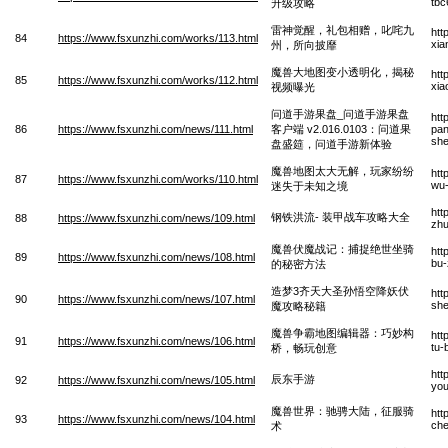
tbc
升级攻略
雷神觉醒，礼包相赠，叱咤九
htt
84
https://www.fsxunzhi.com/works/113.html
xia
州，所向披靡
魔兽大地图变小透明化，揭秘
htt
85
https://www.fsxunzhi.com/works/112.html
xia
视频曝光
问道手游果盘_问道手游果盘
htt
86
https://www.fsxunzhi.com/news/111.html
客户端 v2.016.0103：问道果
pan
she
盘盛筵，问道手游新体验
魔兽地图太大无解，玩家纷纷
htt
87
https://www.fsxunzhi.com/works/110.html
wu-
迷失于未知之境
htt
钢铁洪流- 装甲战车攻略大全
88
https://www.fsxunzhi.com/news/109.html
zhu
魔兽伏魔战记：捕捉绝世坐骑
htt
89
https://www.fsxunzhi.com/news/108.html
bu-
的秘密方法
造梦3齐天大圣孙悟空降妖伏
htt
90
https://www.fsxunzhi.com/news/107.html
she
魔攻略秘籍
魔兽争霸地图编辑器：巧妙构
htt
91
https://www.fsxunzhi.com/news/106.html
tu-
桥，畅玩创意
htt
辰东手游
92
https://www.fsxunzhi.com/news/105.html
yo
魔兽世界：驰骋大陆，征服骑
htt
93
https://www.fsxunzhi.com/news/104.html
che
术