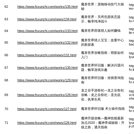
魔兽世界：宠物移动技巧大揭
htt
62
https://www.fsxunzhi.com/works/135.html
wu-
秘
魔兽世界：关闭负面状态提
htt
63
https://www.fsxunzhi.com/news/134.html
fu-
示，畅享纯净战斗
htt
魔兽世界部落猎人如何赚钱
64
https://www.fsxunzhi.com/works/133.html
lie
魔兽世界猎人宝宝：血量中心
htt
65
https://www.fsxunzhi.com/works/132.html
bao
的新探索
魔兽世界攻略指南：萌新如何
htt
66
https://www.fsxunzhi.com/news/131.html
lyu
入门
魔兽世界怀旧服：解决闪退问
htt
67
https://www.fsxunzhi.com/works/130.html
fu-
题，畅享游戏乐趣
魔兽世界怀旧服：坐骑查询指
htt
68
https://www.fsxunzhi.com/works/129.html
fu-
南
龙之谷手游祭祀—龙之谷祭祀
htt
69
https://www.fsxunzhi.com/works/128.html
攻略：龙之谷祭祀：圣光庇
si-
she
佑，执掌生死
htt
魔兽世界怀旧服 术士操作指南
70
https://www.fsxunzhi.com/news/127.html
fu-
魔神升级攻略—魔神技能最新
htt
71
https://www.fsxunzhi.com/news/126.html
加点2020：魔神养成秘籍：升
lyu
ji-
级之路，通关指南