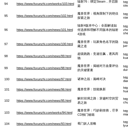
辐射76：绑定Steam，开启新
htt
94
https://www.fsxunzhi.com/works/103.html
ste
篇
魔兽世界：视角限制下的绝佳
htt
95
https://www.fsxunzhi.com/news/102.html
xia
探索之旅
辐射4版本中心：全面解读如
htt
96
https://www.fsxunzhi.com/news/101.html
何选择和理解不同版本的辐射
zho
she
4游戏
魔兽世界：玩家角色名字的隐
htt
97
https://www.fsxunzhi.com/news/100.html
jue
藏之道
超级跑跑：竞速狂飙，逐风而
htt
98
https://www.fsxunzhi.com/news/99.html
kua
驰
魔兽世界：揭秘对方血量评估
htt
99
https://www.fsxunzhi.com/news/98.html
dui
的关键要素
htt
诸神之战：巅峰对决
100
https://www.fsxunzhi.com/news/97.html
dia
htt
魔兽世界：技能换新
101
https://www.fsxunzhi.com/news/96.html
hua
解封丝绸之路：穿越时空的贸
htt
102
https://www.fsxunzhi.com/news/95.html
chu
易之旅
魔兽世界：巧妙刷坐骑，尽享
htt
103
https://www.fsxunzhi.com/works/94.html
mia
CD独门秘籍
htt
蜀门妖人攻略
104
https://www.fsxunzhi.com/news/93.html
lyu