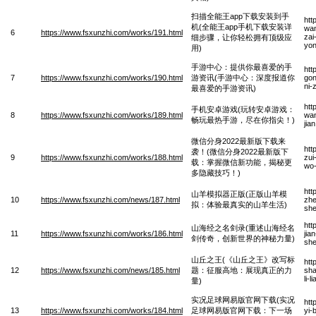
扫描全能王app下载安装到手
htt
机(全能王app手机下载安装详
wan
6
https://www.fsxunzhi.com/works/191.html
zai
细步骤，让你轻松拥有顶级应
yo
用)
手游中心：提供你最喜爱的手
htt
7
https://www.fsxunzhi.com/works/190.html
游资讯(手游中心：深度报道你
gon
ni-
最喜爱的手游资讯)
htt
手机安卓游戏(玩转安卓游戏：
8
https://www.fsxunzhi.com/works/189.html
wan
畅玩最热手游，尽在你指尖！)
jia
微信分身2022最新版下载来
htt
袭！(微信分身2022最新版下
9
https://www.fsxunzhi.com/works/188.html
zui
载：掌握微信新功能，揭秘更
wo-
多隐藏技巧！)
htt
山羊模拟器正版(正版山羊模
10
https://www.fsxunzhi.com/news/187.html
zhe
拟：体验最真实的山羊生活)
sh
htt
山海经之名剑录(重述山海经名
11
https://www.fsxunzhi.com/works/186.html
jia
剑传奇，创新世界的神秘力量)
she
山丘之王(《山丘之王》改写标
htt
12
https://www.fsxunzhi.com/news/185.html
题：征服高地：展现真正的力
sha
li-
量)
实况足球网易版官网下载(实况
htt
13
https://www.fsxunzhi.com/works/184.html
足球网易版官网下载：下一场
yi-