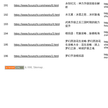
永恒纪元：神力升级技能全解
htt
191
https://www.fsxunzhi.com/news/6.html
she
析
htt
水元素：冰霜之怒，冰封敌魂
192
https://www.fsxunzhi.com/works/5.html
shu
武将升级之后三国时期的能力
htt
193
https://www.fsxunzhi.com/works/4.html
hou
提升
htt
模拟器：究极攻略，纵横枪海
194
https://www.fsxunzhi.com/works/3.html
zon
梦幻西游花生攻略-梦幻西游花
htt
195
https://www.fsxunzhi.com/news/2.html
生攻略大全：花生攻略：踏上
she
she
梦幻之旅，铸就护盾之魂
htt
梦幻手游模拟器
196
https://www.fsxunzhi.com/news/1.html
mo-
& XML Sitemap .