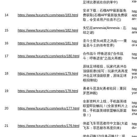
xia
足球比赛就在你的掌中)
安卓下载：石榴APP最新版免
htt
14
https://www.fsxunzhi.com/news/183.html
费获取(石榴APP最新版免费获
app
an-
取，令安卓用户欣喜不已)
失忆症amnesia(Amnesia：忘
htt
15
https://www.fsxunzhi.com/news/182.html
amn
却之谜)
圣斗士星矢ol(星之决战——重
htt
16
https://www.fsxunzhi.com/news/181.html
ol-
返圣斗士的传奇世界)
合作战斗 呼唤进攻(“合作战
htt
17
https://www.fsxunzhi.com/works/180.html
hua
斗：呼唤进攻”之战火再燃)
原味足球模拟，玩家代表冲击
htt
顶级联赛(续写：玩家代表再度
18
https://www.fsxunzhi.com/news/179.html
wan
冲击足球顶级联赛，原味足球
ji-
模拟继续)
勇者斗恶龙6(勇者轮回：重回
htt
19
https://www.fsxunzhi.com/news/178.html
yon
罗恩神殿)
全新资料片上线，手机版英雄
htt
联盟即刻畅玩！(全新资料片上
sha
20
https://www.fsxunzhi.com/works/177.html
lia
线，手机版英雄联盟畅玩新篇
zh
章！)
侠盗飞车罪恶都市中文版(大盗
htt
21
https://www.fsxunzhi.com/works/176.html
du-
飞车：罪恶都市再度归来)
使命召唤12(任务召唤12：现
htt