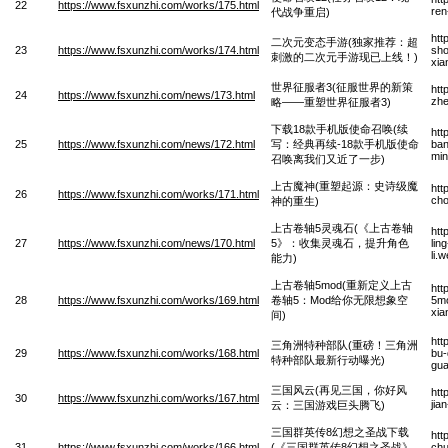
22
https://www.fsxunzhi.com/works/175.html
ren
代战争重启)
htt
二次元变态手游(独家推荐：超
23
https://www.fsxunzhi.com/works/174.html
sho
刺激的二次元手游现已上线！)
xia
世界征服者3(征服世界的新策
htt
24
https://www.fsxunzhi.com/news/173.html
zhe
略——重塑世界征服者3)
下载18款手机版使命召唤(续
htt
25
https://www.fsxunzhi.com/news/172.html
写：经典再续-18款手机版使命
ban
min
召唤离我们又近了一步)
上古魔神(重塑起源：史诗级魔
htt
26
https://www.fsxunzhi.com/works/171.html
cho
神的重生)
上古卷轴5灵魂石(《上古卷轴
htt
27
https://www.fsxunzhi.com/news/170.html
5》：收集灵魂石，提升角色
lin
li.
能力)
上古卷轴5mod(重新定义上古
htt
28
https://www.fsxunzhi.com/works/169.html
卷轴5：Mod给你无限想象空
5mo
xia
间)
htt
三角洲特种部队(重磅！三角洲
29
https://www.fsxunzhi.com/works/168.html
bu-
特种部队最新行动曝光)
gu
三国风云(再见三国，你好风
htt
30
https://www.fsxunzhi.com/works/167.html
jia
云：三国游戏巨头腾飞)
三国群英传8幻想之圣战下载
htt
31
https://www.fsxunzhi.com/works/166.html
(《三国群英传8幻想之圣战》
chu