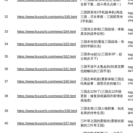
hua
全新下载，战斗再次点燃！)
三国群英传2手机版单机(再战
htt
32
https://www.fsxunzhi.com/works/165.html
三国，尽在掌握：三国群英传
chu
yin
2手机版)
三国演义游戏(三国战场：体验
htt
33
https://www.fsxunzhi.com/news/164.html
san
真实的战争征程)
三国杀张郃(重返三国战场：张
htt
34
https://www.fsxunzhi.com/news/163.html
cho
郃的华丽出击)
三国杀sp赵云(三国杀SP：赵
htt
35
https://www.fsxunzhi.com/news/162.html
yun
云独步天下)
三国手游不太氪金的(轻度花费
htt
36
https://www.fsxunzhi.com/news/161.html
tai
也能畅玩的三国手游)
三国志单机版(重新体验三国志
htt
37
https://www.fsxunzhi.com/news/160.html
cho
经典故事，感受历史的魅力)
三国志12补丁(三国志12升级
htt
38
https://www.fsxunzhi.com/news/159.html
更新：修复游戏漏洞并新增游
san
xi-
戏场景)
三国名将(三国人物群像：知名
htt
39
https://www.fsxunzhi.com/works/158.html
guo
名将的传奇生涯)
三叶草之国的爱丽丝(爱丽丝探
htt
40
https://www.fsxunzhi.com/news/157.html
ai-
索的三叶草王国)