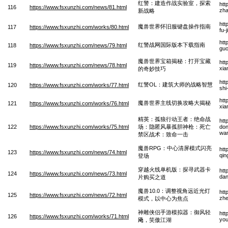
红警：建造作战实验室，探索
htt
116
https://www.fsxunzhi.com/news/81.html
zha
新战略
htt
魔兽世界怀旧服键盘操作指南
117
https://www.fsxunzhi.com/works/80.html
fu-
htt
红警战网国际版本下载指南
118
https://www.fsxunzhi.com/news/79.html
guo
魔兽世界宝箱揭秘：打开宝藏
htt
119
https://www.fsxunzhi.com/news/78.html
xia
的奇妙技巧
htt
红警OL：建筑大师的战略智慧
120
https://www.fsxunzhi.com/works/77.html
shi
htt
魔兽世界主线切换攻略大揭秘
121
https://www.fsxunzhi.com/works/76.html
xia
精英：孤狼行动王者：绝命战
htt
122
https://www.fsxunzhi.com/works/75.html
场：隐匿风暴孤胆神枪：死亡
don
wan
禁区战术：致命一击
魔兽RPG：中心清屏模式闪亮
htt
123
https://www.fsxunzhi.com/news/74.html
qin
登场
穿越火线单机版：探寻武器卡
htt
124
https://www.fsxunzhi.com/news/73.html
dan
片购买之道
魔兽10.0：调整视角远近光灯
htt
125
https://www.fsxunzhi.com/news/72.html
zhe
模式，以中心为焦点
神雕侠侣手游模拟器：御风轻
htt
126
https://www.fsxunzhi.com/works/71.html
you
飏，笑傲江湖