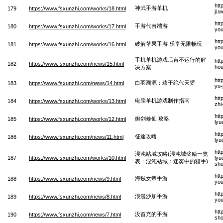
htt
神武手游单机
179
https://www.fsxunzhi.com/works/18.html
ji.
htt
手游代替端游
180
https://www.fsxunzhi.com/works/17.html
yo
htt
破解苹果手游 乐享无限畅玩
181
https://www.fsxunzhi.com/works/16.html
you
手机单机游戏后台不运行的解
htt
182
https://www.fsxunzhi.com/news/15.html
hou
决方案
htt
白羽溯源：臻于绝代天骄
183
https://www.fsxunzhi.com/news/14.html
yu-
htt
电脑单机游戏制作指南
184
https://www.fsxunzhi.com/works/13.html
zhi
htt
御剑修仙 攻略
185
https://www.fsxunzhi.com/works/12.html
lyu
htt
征途攻略
186
https://www.fsxunzhi.com/news/11.html
lyu
htt
混沌站域攻略(混沌域奖励一览
187
https://www.fsxunzhi.com/works/10.html
lyu
表：混沌站域：迷雾中的猎手)
sh
htt
海贼女帝手游
188
https://www.fsxunzhi.com/news/9.html
yo
htt
浪漫沙加手游
189
https://www.fsxunzhi.com/news/8.html
yo
htt
没首充的手游
190
https://www.fsxunzhi.com/news/7.html
sh