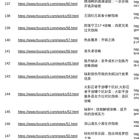
锈湖树的诡谲谜团：一步步揭
htt
137
https://www.fsxunzhi.com/news/60.html
mi-
开诡异秘密
htt
王国纪元装备分解指南
138
https://www.fsxunzhi.com/works/59.html
zhu
部落守卫17-4攻略：四星完美
htt
139
https://www.fsxunzhi.com/news/58.html
gon
过关指南
htt
热血魔兽：升级之路
140
https://www.fsxunzhi.com/news/57.html
ji-
htt
迷失者攻略
141
https://www.fsxunzhi.com/news/56.html
lyu
炼丹秘诀：皇帝成长计划炼丹
htt
142
https://www.fsxunzhi.com/works/55.html
di-
攻略揭秘
辐射损伤导致的失眠治疗效果
htt
143
https://www.fsxunzhi.com/news/54.html
zhi
优质
火影忍者手游哪个区好;火影忍
htt
者手游哪个区好卖：火影手游
144
https://www.fsxunzhi.com/works/53.html
you
服务器全方位对比指南：选区
sho
攻略
辐射4：技能解锁攻略，提升
htt
145
https://www.fsxunzhi.com/works/52.html
gon
你的游戏实力
htt
深山逃生小屋生存指南
146
https://www.fsxunzhi.com/news/51.html
xia
轻松经营乐园，指尖缔造梦想
htt
147
https://www.fsxunzhi.com/news/50.html
yua
之旅