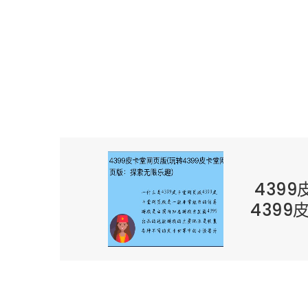
439
439