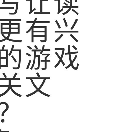
写让读
更有兴
的游戏
关文
？