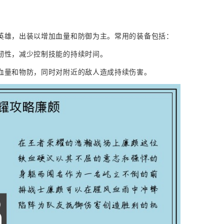
英雄，出装以增加血量和防御为主。常用的装备包括：
韧性，减少控制技能的持续时间。
血量和物防，同时对附近的敌人造成持续伤害。