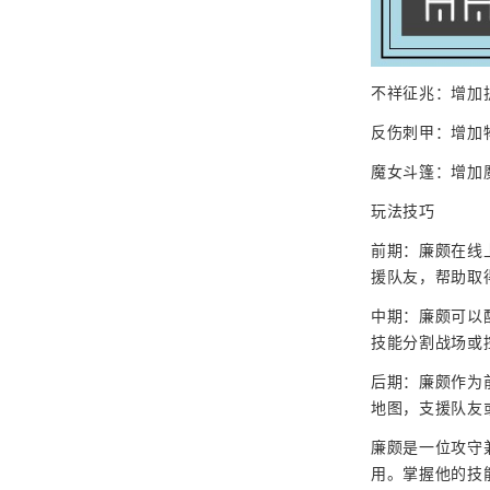
不祥征兆：增加
反伤刺甲：增加
魔女斗篷：增加
玩法技巧
前期：廉颇在线
援队友，帮助取
中期：廉颇可以
技能分割战场或
后期：廉颇作为
地图，支援队友
廉颇是一位攻守
用。掌握他的技