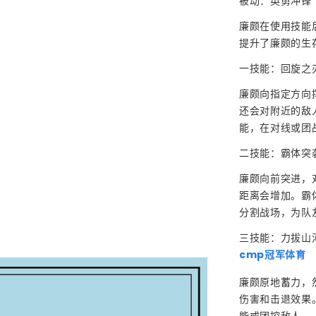
被动：英勇冲锋
廉颇在使用技能
提升了廉颇的生
一技能：回旋之
廉颇向指定方向
还会对附近的敌
能，在对线或团
二技能：霸体突
廉颇向前突进，
距离会增加。霸
分割战场，为队
三技能：力拔山
cmp冠军体育
廉颇原地蓄力，
伤害和击退效果