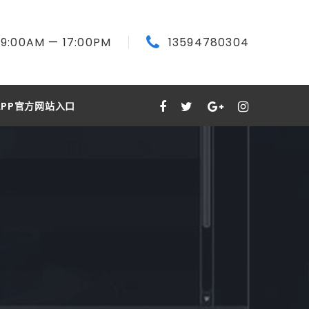
9:00
AM
— 17:00
PM
13594780304
PP官方网站入口