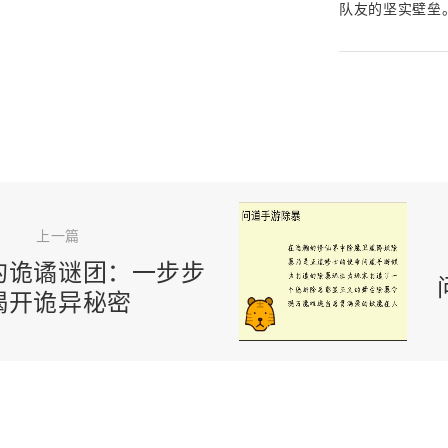
队友的坚实壁垒
上一篇
的诡谲谜团：一步步
揭开诡异秘密