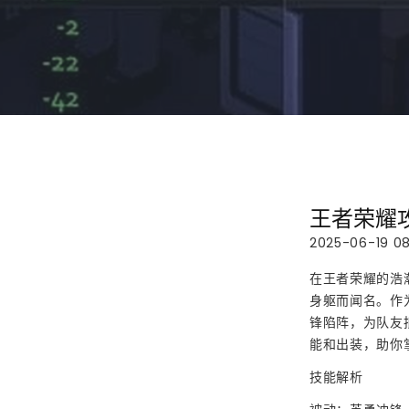
王者荣耀
2025-06-19 08
在王者荣耀的浩
身躯而闻名。作
锋陷阵，为队友
能和出装，助你
技能解析