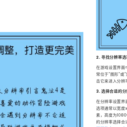
2. 寻找分辨率选
在游戏设置界面
常位于"图形"
击它来进入分辨
3. 选择合适的
在分辨率设置界
选项通常以宽度x高
素，高度为10
的分辨率选择合