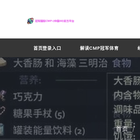
首页登录入口
解读CMP冠军体育
首页