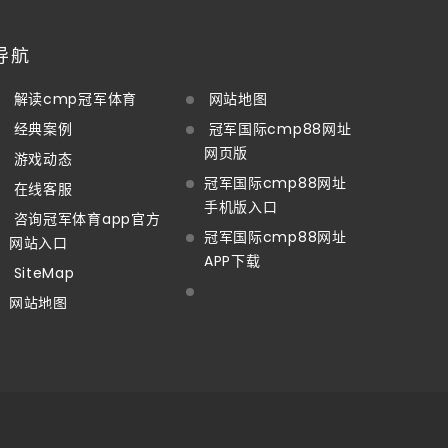
导航
解读cmp冠军体育
网站地图
经典案例
冠军国际cmp88网址
网页版
游戏动态
冠军国际cmp88网址
在线客服
手机版入口
咨询冠军体育app官方
冠军国际cmp88网址
网站入口
APP下载
SiteMap
网站地图