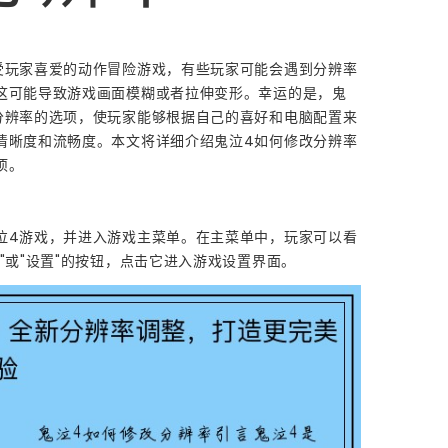
受玩家喜爱的动作冒险游戏，有些玩家可能会遇到分辨率
这可能导致游戏画面模糊或者拉伸变形。幸运的是，鬼
分辨率的选项，使玩家能够根据自己的喜好和电脑配置来
清晰度和流畅度。本文将详细介绍鬼泣4如何修改分辨率
项。
泣4游戏，并进入游戏主菜单。在主菜单中，玩家可以看
"或"设置"的按钮，点击它进入游戏设置界面。