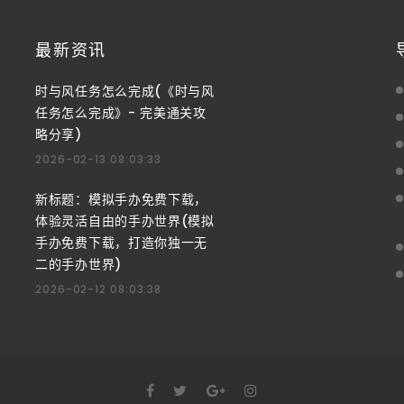
最新资讯
时与风任务怎么完成(《时与风
任务怎么完成》- 完美通关攻
略分享)
2026-02-13 08:03:33
新标题：模拟手办免费下载，
体验灵活自由的手办世界(模拟
手办免费下载，打造你独一无
二的手办世界)
2026-02-12 08:03:38