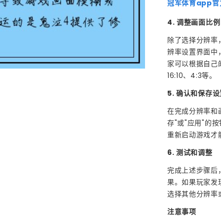
冠军体育app
4. 调整画面比例
除了选择分辨率
辨率设置界面中
家可以根据自己
16:10、4:3等。
5. 确认和保存设
在完成分辨率和
存"或"应用"
重新启动游戏才
6. 测试和调整
完成上述步骤后
果。如果玩家发
选择其他分辨率
注意事项