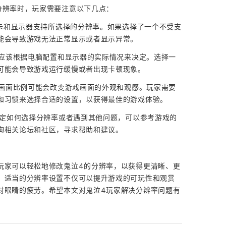
分辨率时，玩家需要注意以下几点：
的显卡和显示器支持所选择的分辨率。如果选择了一个不受支
能会导致游戏无法正常显示或者显示异常。
选择应该根据电脑配置和显示器的实际情况来决定。选择一
可能会导致游戏运行缓慢或者出现卡顿现象。
率和画面比例可能会改变游戏画面的外观和观感。玩家需要
和习惯来选择合适的设置，以获得最佳的游戏体验。
不确定如何选择分辨率或者遇到其他问题，可以参考游戏的
询相关论坛和社区，寻求帮助和建议。
玩家可以轻松地修改鬼泣4的分辨率，以获得更清晰、更
。适当的分辨率设置不仅可以提升游戏的可玩性和观赏
对眼睛的疲劳。希望本文对鬼泣4玩家解决分辨率问题有