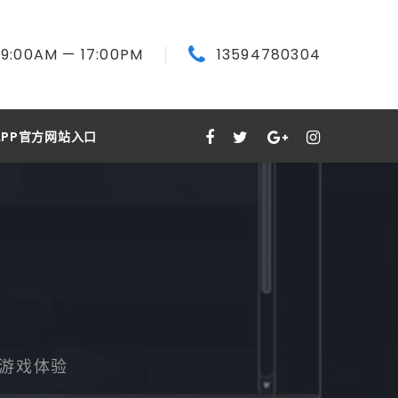
9:00
AM
— 17:00
PM
13594780304
PP官方网站入口
游戏体验