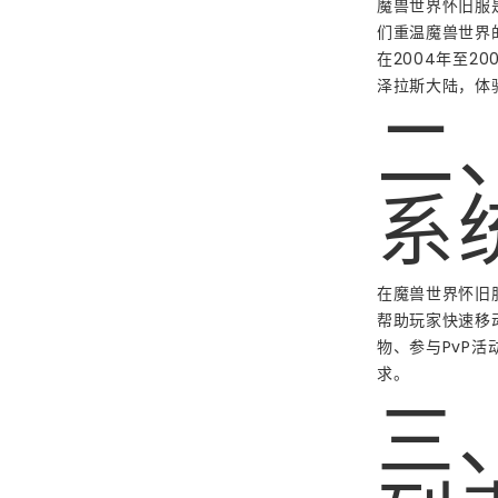
魔兽世界怀旧服
们重温魔兽世界
在2004年至2
泽拉斯大陆，体
二
系
在魔兽世界怀旧
帮助玩家快速移
物、参与PvP
求。
三