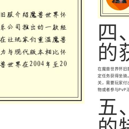
四
的
在魔兽世界怀旧
定任务获得坐骑
关，需要玩家付
物或者参与PvP
五
的