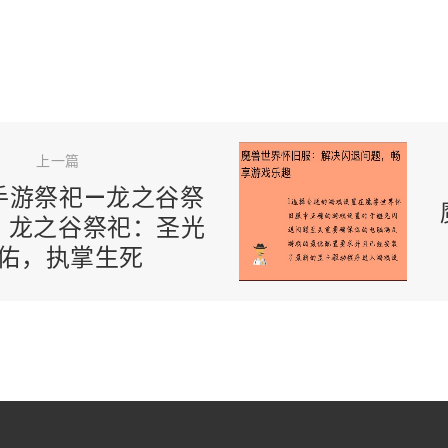
上一篇
手游祭祀—龙之谷祭
：龙之谷祭祀：圣光
佑，执掌生死