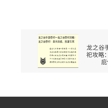
龙之谷
祀攻略
庇