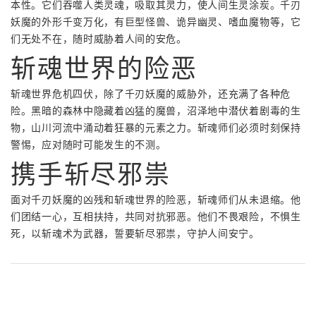
本性。它们吞噬人类灵魂，吸取其灵力，使人间生灵涂炭。千刃
妖魔的外形千变万化，有巨型怪兽、诡异幽灵、嗜血魔物等，它
们无处不在，随时威胁着人间的安危。
斩魂世界的险恶
斩魂世界危机四伏，除了千刃妖魔的威胁外，还充满了各种危
险。黑暗的森林中隐藏着凶猛的魔兽，沼泽地中潜伏着剧毒的生
物，山川河流中涌动着狂暴的元素之力。斩魂师们必须时刻保持
警惕，应对随时可能发生的不测。
携手斩尽邪祟
面对千刃妖魔的凶残和斩魂世界的险恶，斩魂师们从未退缩。他
们团结一心，互相扶持，共同对抗邪恶。他们不畏艰险，不惧生
死，以斩魂术为武器，誓要斩尽邪祟，守护人间安宁。