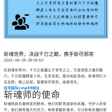
斩魂世界，决战千刃之巅，携手斩尽邪祟
2025-06-05 08:05:50
在斩魂世界中，千刃之巅矗立于苍穹之上，它是邪恶力量的巢
穴。千刃妖魔肆虐人间，生灵涂炭。面对如此浩劫，斩魂师们义
无反顾，踏上征程，誓要斩尽邪祟，拯救苍生。
冠军国际cmp88网址
斩魂师的使命
斩魂师肩负着神圣的使命，他们的职责是斩杀妖魔，守护人间安
宁。他们拥有强大的灵力，熟练掌握斩魂术，可以斩断妖魔的邪