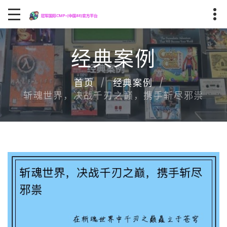
经典案例
首页
经典案例
斩魂世界，决战千刃之巅，携手斩尽邪祟