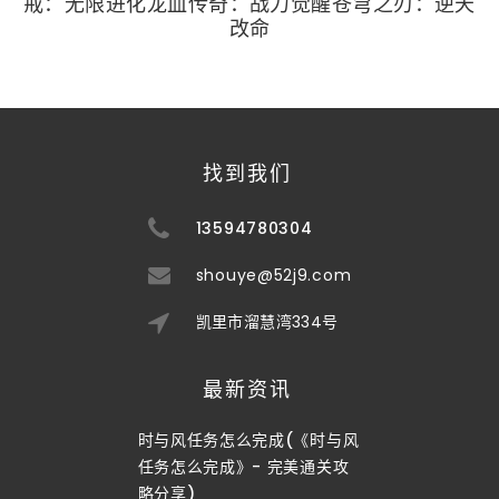
戒：无限进化龙血传奇：战力觉醒苍穹之刃：逆天
改命
找到我们
13594780304
shouye@52j9.com
凯里市溜慧湾334号
最新资讯
时与风任务怎么完成(《时与风
任务怎么完成》- 完美通关攻
略分享)